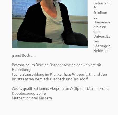
Geburtshil
fe
Studium
der
Humanme
dizin an
den
Universitä
ten
Göttingen,
Heidelber
g und Bochum
Promotion im Bereich Osteoporose an der Universität
Heidelberg
Facharztausbildung im Krankenhaus Wipperfürth und den
Brustzentren Bergisch Gladbach und Troisdorf
Zusatzqualifikationen: Akupunktur A-Diplom, Mamma- und
Dopplersonographie
Mutter von drei Kindern