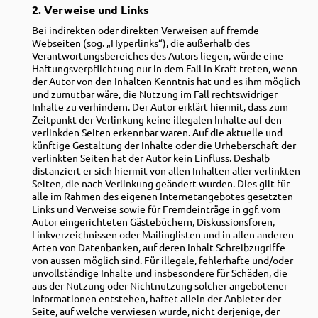
2. Verweise und Links
Bei
indirekten oder
direkten Verweisen auf fremde
Webseiten (sog. „Hyperlinks“), die außerhalb des
Verantwortungsbereiches des Autors liegen, würde eine
Haftungsverpflichtung nur in dem Fall in Kraft treten, wenn
der Autor von den Inhalten Kenntnis hat und es ihm möglich
und zumutbar wäre, die Nutzung im Fall rechtswidriger
Inhalte zu verhindern. Der Autor erklärt hiermit, dass zum
Zeitpunkt der Verlinkung keine illegalen Inhalte auf den
verlinkden Seiten erkennbar waren. Auf die aktuelle und
künftige Gestaltung der Inhalte oder die Urheberschaft der
verlinkten Seiten hat der Autor kein Einfluss. Deshalb
distanziert er sich hiermit von allen Inhalten aller verlinkten
Seiten, die nach
Verlinkung
geändert wurden. Dies gilt für
alle im Rahmen des eigenen Internetangebotes gesetzten
Links und Verweise sowie für Fremdeinträge in ggf. vom
Autor eingerichteten Gästebüchern, Diskussionsforen,
Linkverzeichnissen oder Mailinglisten und in allen anderen
Arten von Datenbanken, auf deren Inhalt Schreibzugriffe
von aussen möglich sind. Für illegale, fehlerhafte und/oder
unvollständige Inhalte und insbesondere für Schäden, die
aus der Nutzung oder Nichtnutzung solcher angebotener
Informationen entstehen, haftet allein der Anbieter der
Seite, auf welche verwiesen wurde, nicht derjenige, der